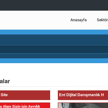
Anasayfa
Sektör
alar
Site
Ent Dijital Danışmanlık H