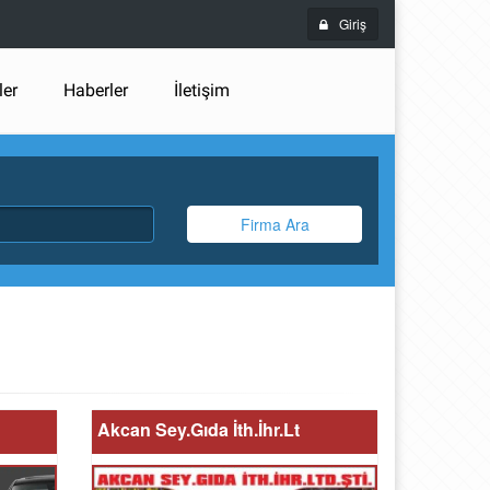
Giriş
ler
Haberler
İletişim
Firma Ara
Akcan Sey.Gıda İth.İhr.Lt