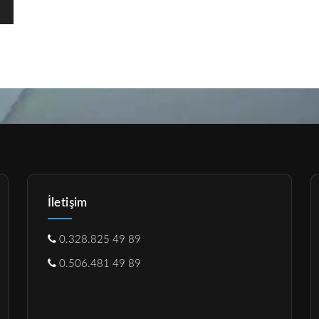
İletişim
0.328.825 49 89
0.506.481 49 89